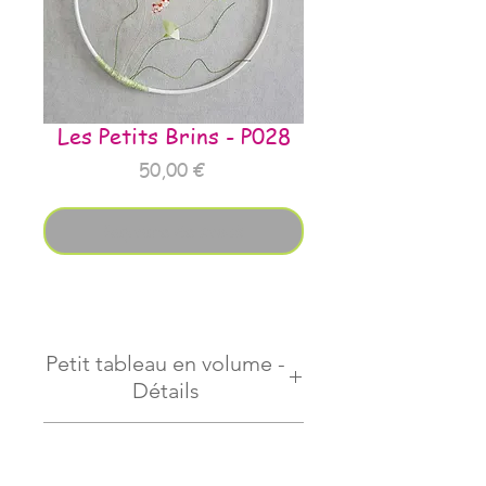
Les Petits Brins - P028
Prix
50,00 €
Rupture de stock
Petit tableau en volume -
Détails
à accrocher au mur ou à suspendre
Unique handmade textile
en mobile
mini-garden
Pièce unique réalisée à la main